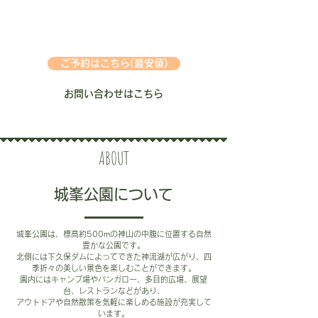
ご予約はこちら(最安値)
お問い合わせはこちら
ABOUT
城峯公園について
城峯公園は、標高約500mの神山の中腹に位置する自然
豊かな公園です。
北側には下久保ダムによってできた神流湖が広がり、四
季折々の美しい景色を楽しむことができます。
園内にはキャンプ場やバンガロー、多目的広場、展望
台、レストランなどがあり、
アウトドアや自然散策を気軽に楽しめる施設が充実して
います。