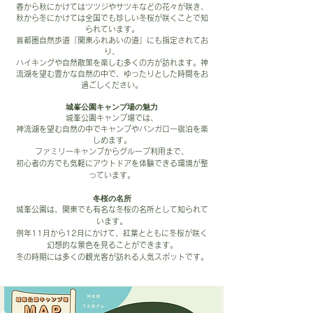
春から秋にかけてはツツジやサツキなどの花々が咲き、
秋から冬にかけては全国でも珍しい冬桜が咲くことで知
られています。
首都圏自然歩道「関東ふれあいの道」にも指定されてお
り、
ハイキングや自然散策を楽しむ多くの方が訪れます。
神
流湖を望む豊かな自然の中で、ゆったりとした時間をお
過ごしください。
城峯公園キャンプ場の魅力
城峯公園キャンプ場では、
神流湖を望む自然の中でキャンプやバンガロー宿泊を楽
しめます。
ファミリーキャンプからグループ利用まで、
初心者の方でも気軽にアウトドアを体験できる環境が整
っています。
冬桜の名所
城峯公園は、関東でも有名な冬桜の名所として知られて
います。
例年11月から12月にかけて、紅葉とともに冬桜が咲く
幻想的な景色を見ることができます。
冬の時期には多くの観光客が訪れる人気スポットです。